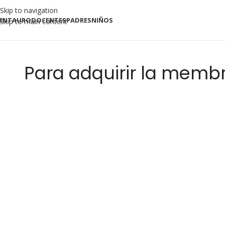
Skip to navigation
ENTAURO
DOCENTES
PADRES
NIÑOS
Skip to main content
Para adquirir la membr