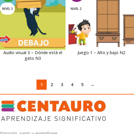
NIVEL 3
NIVEL 2
Audio visual 3 – Dónde está el
Juego 1 – Alto y bajo N2
gato N3
1
2
3
4
5
→
Emoción, juego y aprendizaje