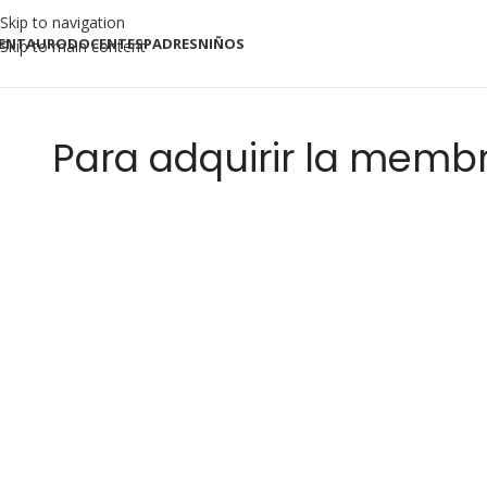
Skip to navigation
ENTAURO
DOCENTES
PADRES
NIÑOS
Skip to main content
Para adquirir la membr